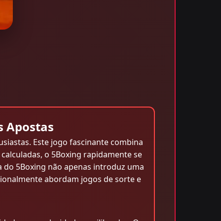
 Apostas
siastas. Este jogo fascinante combina
 calculadas, o 5Boxing rapidamente se
ca do 5Boxing não apenas introduz uma
ionalmente abordam jogos de sorte e