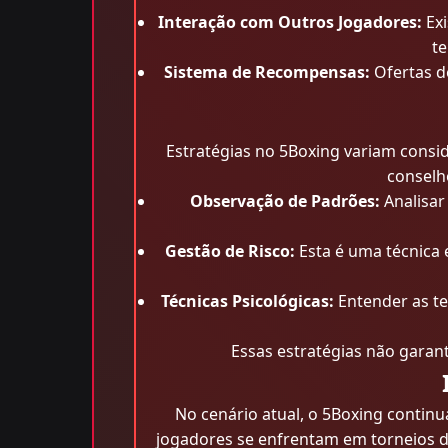
Interação com Outros Jogadores:
Exi
te
Sistema de Recompensas:
Ofertas d
Estratégias no 5Boxing variam consi
conselh
Observação de Padrões:
Analisar
Gestão de Risco:
Esta é uma técnica 
Técnicas Psicológicas:
Entender as te
Essas estratégias não garan
No cenário atual, o 5Boxing continu
jogadores se enfrentam em torneios de