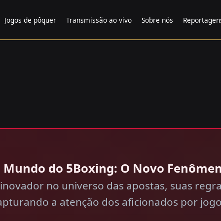
Jogos de pôquer
Transmissão ao vivo
Sobre nós
Reportagen
 o Mundo do 5Boxing: O Novo Fenômen
inovador no universo das apostas, suas regra
apturando a atenção dos aficionados por jogo