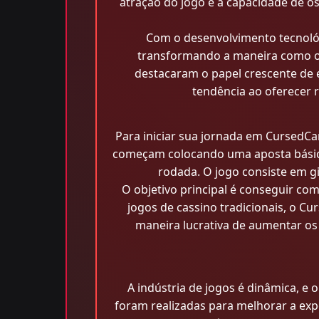
atração do jogo é a capacidade de 
Com o desenvolvimento tecnológ
transformando a maneira como os
destacaram o papel crescente de 
tendência ao oferecer 
Para iniciar sua jornada em CursedC
começam colocando uma aposta bási
rodada. O jogo consiste em g
O objetivo principal é conseguir c
jogos de cassino tradicionais, o 
maneira lucrativa de aumentar os
A indústria de jogos é dinâmica, e
foram realizadas para melhorar a exp