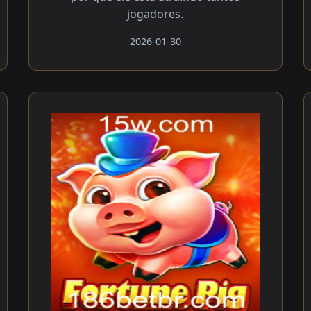
jogadores.
2026-01-30