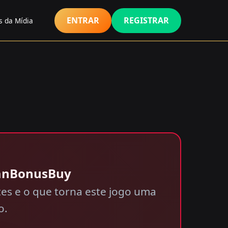
ENTRAR
REGISTRAR
s da Mídia
CanBonusBuy
es e o que torna este jogo uma
o.