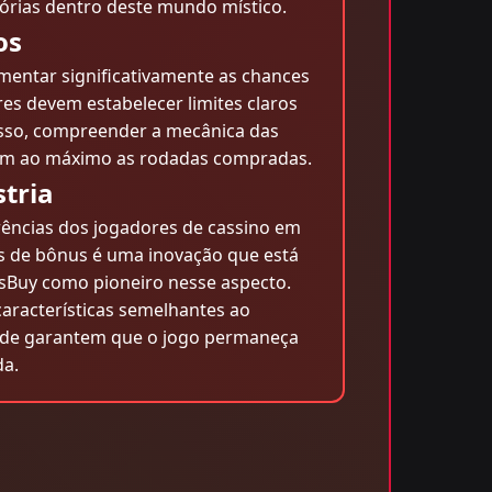
órias dentro deste mundo místico.
os
mentar significativamente as chances
s devem estabelecer limites claros
disso, compreender a mecânica das
tem ao máximo as rodadas compradas.
tria
ências dos jogadores de cassino em
as de bônus é uma inovação que está
sBuy como pioneiro nesse aspecto.
características semelhantes ao
ade garantem que o jogo permaneça
da.