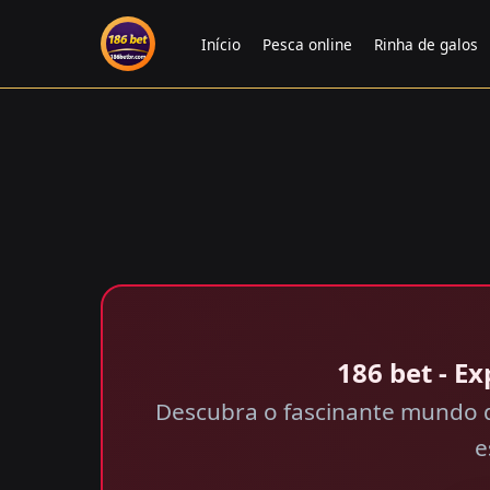
Início
Pesca online
Rinha de galos
186 bet - 
Descubra o fascinante mundo d
e