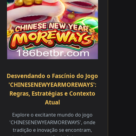
Desvendando o Fascínio do Jogo
'CHINESENEWYEARMOREWAYS':
Regras, Estratégias e Contexto
Atual
Explore o excitante mundo do jogo
'CHINESENEWYEARMOREWAYS', onde
tradição e inovação se encontram,