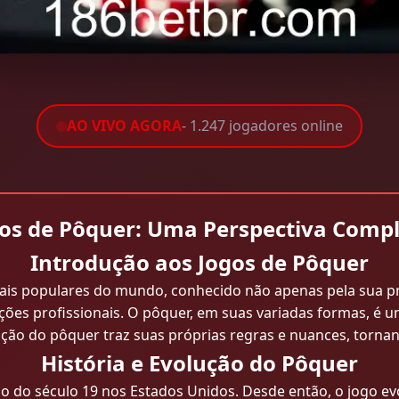
AO VIVO AGORA
- 1.247 jogadores online
os de Pôquer: Uma Perspectiva Comp
Introdução aos Jogos de Pôquer
mais populares do mundo, conhecido não apenas pela sua 
ões profissionais. O pôquer, em suas variadas formas, é um
ação do pôquer traz suas próprias regras e nuances, torna
História e Evolução do Pôquer
io do século 19 nos Estados Unidos. Desde então, o jogo ev