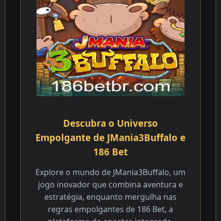
Descubra o Universo
Empolgante de JMania3Buffalo e
186 Bet
Explore o mundo de JMania3Buffalo, um
jogo inovador que combina aventura e
estratégia, enquanto mergulha nas
regras empolgantes de 186 Bet, a