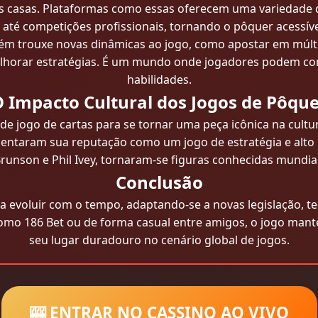
as casas. Plataformas como essas oferecem uma variedade d
s até competições profissionais, tornando o pôquer acessíve
bém trouxe novas dinâmicas ao jogo, como apostar em múlt
elhorar estratégias. É um mundo onde jogadores podem c
habilidades.
 Impacto Cultural dos Jogos de Pôqu
e jogo de cartas para se tornar uma peça icônica na cult
umentaram sua reputação como um jogo de estratégia e alto
runson e Phil Ivey, tornaram-se figuras conhecidas mundi
Conclusão
 evoluir com o tempo, adaptando-se a novas legislação, tec
mo 186 Bet ou de forma casual entre amigos, o jogo manté
seu lugar duradouro no cenário global de jogos.
🎰 ENTRAR NO CASSINO AO VIVO