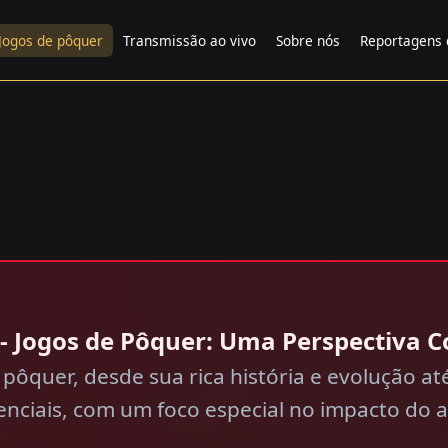
Jogos de pôquer
Transmissão ao vivo
Sobre nós
Reportagens 
 - Jogos de Pôquer: Uma Perspectiva 
ôquer, desde sua rica história e evolução at
enciais, com um foco especial no impacto do 