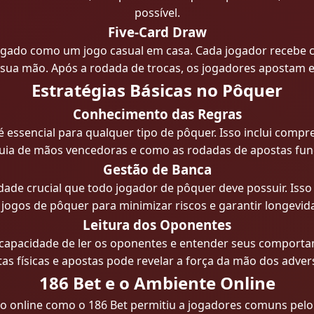
possível.
Five-Card Draw
gado como um jogo casual em casa. Cada jogador recebe c
 sua mão. Após a rodada de trocas, os jogadores apostam 
Estratégias Básicas no Pôquer
Conhecimento das Regras
 essencial para qualquer tipo de pôquer. Isso inclui com
uia de mãos vencedoras e como as rodadas de apostas fu
Gestão de Banca
dade crucial que todo jogador de pôquer deve possuir. Isso 
jogos de pôquer para minimizar riscos e garantir longevi
Leitura dos Oponentes
 capacidade de ler os oponentes e entender seus comport
tas físicas e apostas pode revelar a força da mão dos adver
186 Bet e o Ambiente Online
go online como o 186 Bet permitiu a jogadores comuns p