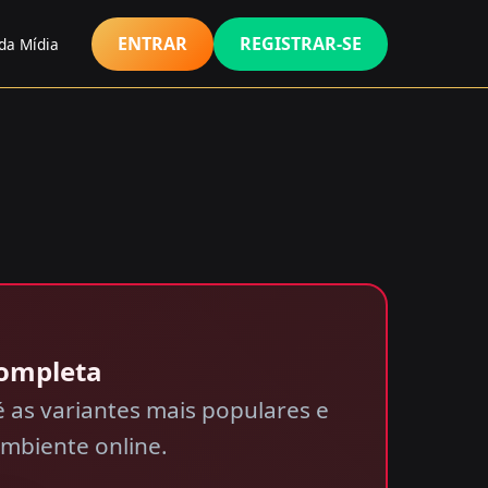
ENTRAR
REGISTRAR-SE
da Mídia
Completa
é as variantes mais populares e
ambiente online.