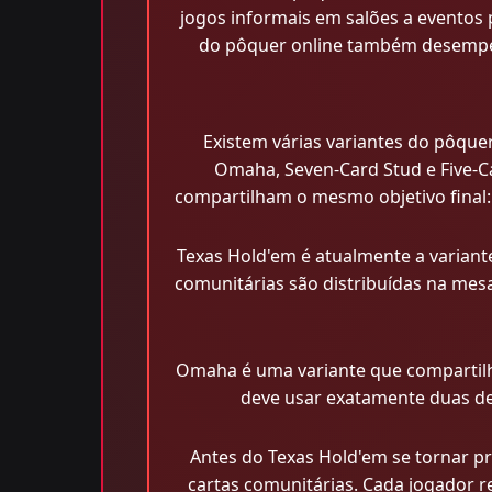
jogos informais em salões a eventos 
do pôquer online também desempen
Existem várias variantes do pôque
Omaha, Seven-Card Stud e Five-C
compartilham o mesmo objetivo final:
Texas Hold'em é atualmente a variant
comunitárias são distribuídas na mes
Omaha é uma variante que compartilha
deve usar exatamente duas de
Antes do Texas Hold'em se tornar pr
cartas comunitárias. Cada jogador re