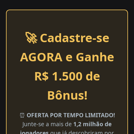
🚀 Cadastre-se
AGORA e Ganhe
R$ 1.500 de
Bônus!
⏰
OFERTA POR TEMPO LIMITADO!
Junte-se a mais de
1,2 milhão de
jogadores
que já descobriram por