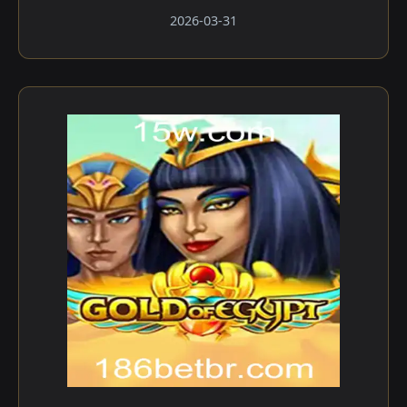
2026-03-31