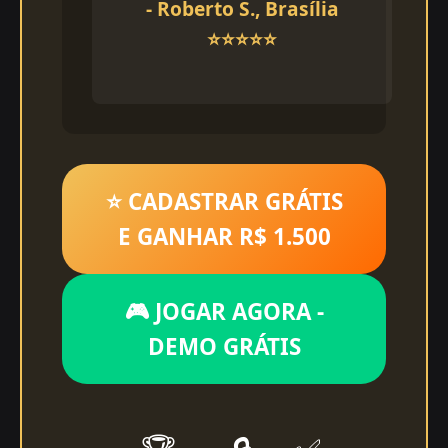
- Roberto S., Brasília
⭐⭐⭐⭐⭐
⭐ CADASTRAR GRÁTIS
E GANHAR R$ 1.500
🎮 JOGAR AGORA -
DEMO GRÁTIS