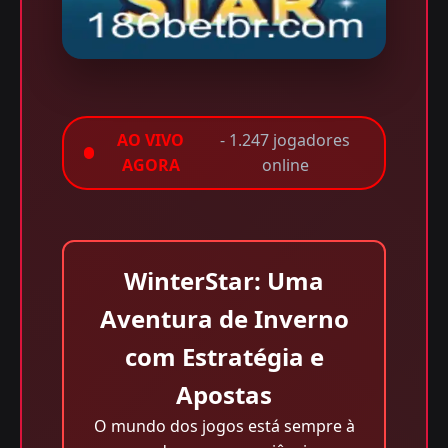
AO VIVO
- 1.247 jogadores
AGORA
online
WinterStar: Uma
Aventura de Inverno
com Estratégia e
Apostas
O mundo dos jogos está sempre à