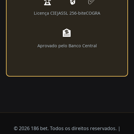
🏆
🔒
✅
Licença CIEJA
SSL 256-bit
eCOGRA
🏦
Aprovado pelo Banco Central
© 2026 186 bet. Todos os direitos reservados. |