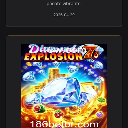
pacote vibrante.
2026-04-29