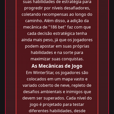
suas habilidades de estratégia para
progredir por níveis desafiadores,
coletando recompensas ao longo do
caminho. Além disso, a adição da
mecânica de "186 bet" faz com que
cada decisão estratégica tenha
ainda mais peso, já que os jogadores
podem apostar em suas próprias
habilidades e na sorte para
maximizar suas conquistas.
As Mecânicas de Jogo
Em WinterStar, os jogadores são
colocados em um mapa vasto e
variado coberto de neve, repleto de
desafios ambientais e inimigos que
devem ser superados. Cada nível do
jogo é projetado para testar
diferentes habilidades, desde