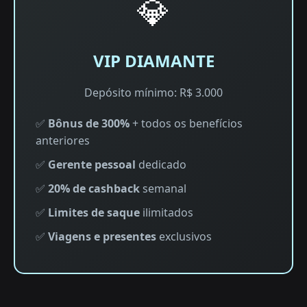
💎
VIP DIAMANTE
Depósito mínimo: R$ 3.000
✅
Bônus de 300%
+ todos os benefícios
anteriores
✅
Gerente pessoal
dedicado
✅
20% de cashback
semanal
✅
Limites de saque
ilimitados
✅
Viagens e presentes
exclusivos