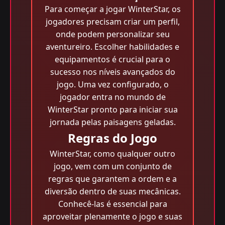
Para começar a jogar WinterStar, os
jogadores precisam criar um perfil,
onde podem personalizar seu
aventureiro. Escolher habilidades e
equipamentos é crucial para o
sucesso nos níveis avançados do
jogo. Uma vez configurado, o
jogador entra no mundo de
WinterStar pronto para iniciar sua
jornada pelas paisagens geladas.
Regras do Jogo
WinterStar, como qualquer outro
jogo, vem com um conjunto de
regras que garantem a ordem e a
diversão dentro de suas mecânicas.
Conhecê-las é essencial para
aproveitar plenamente o jogo e suas