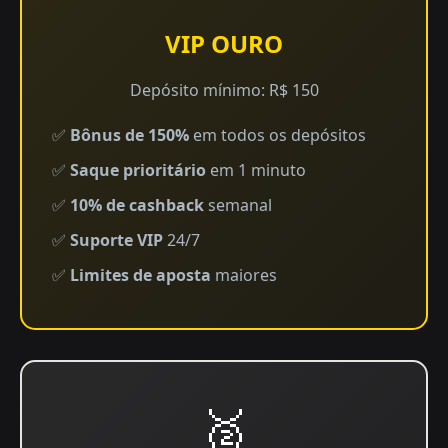
VIP OURO
Depósito mínimo: R$ 150
✅
Bônus de 150%
em todos os depósitos
✅
Saque prioritário
em 1 minuto
✅
10% de cashback
semanal
✅
Suporte VIP
24/7
✅
Limites de aposta
maiores
🥈