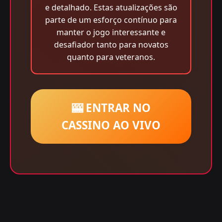
e detalhado. Estas atualizações são
parte de um esforço contínuo para
manter o jogo interessante e
desafiador tanto para novatos
quanto para veteranos.
🎰 ENTRAR NO
CASSINO AO VIVO