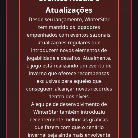
Atualizações
Desde seu lançamento, WinterStar
tem mantido os jogadores
empenhados com eventos sazonais,
atualizações regulares que
introduzem novos elementos de
jogabilidade e desafios. Atualmente,
o jogo está realizando um evento de
inverno que oferece recompensas
exclusivas para aqueles que
conseguem alcançar novos recordes
dentro dos níveis.
A equipe de desenvolvimento de
WinterStar também introduziu
recentemente melhorias gráficas
que fazem com que o cenário
invernal seja ainda mais envolvente