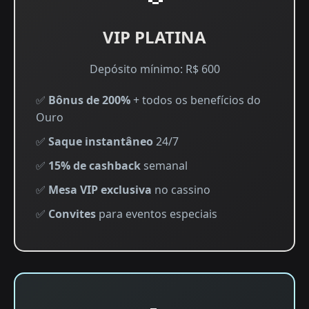
VIP PLATINA
Depósito mínimo: R$ 600
✅
Bônus de 200%
+ todos os benefícios do
Ouro
✅
Saque instantâneo
24/7
✅
15% de cashback
semanal
✅
Mesa VIP exclusiva
no cassino
✅
Convites
para eventos especiais