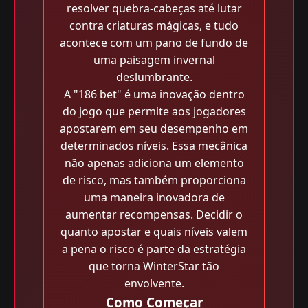
resolver quebra-cabeças até lutar
contra criaturas mágicas, e tudo
acontece com um pano de fundo de
uma paisagem invernal
deslumbrante.
A "186 bet" é uma inovação dentro
do jogo que permite aos jogadores
apostarem em seu desempenho em
determinados níveis. Essa mecânica
não apenas adiciona um elemento
de risco, mas também proporciona
uma maneira inovadora de
aumentar recompensas. Decidir o
quanto apostar e quais níveis valem
a pena o risco é parte da estratégia
que torna WinterStar tão
envolvente.
Como Começar