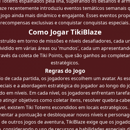
iki Totems espalhados pela ilha, superando os desafios e a
laze recentemente introduziu eventos temáticos semanais 
 jogo ainda mais dinâmico e engajante. Esses eventos pro
recompensas exclusivas e conquistar conquistas especiais.
Como Jogar TikiBlaze
struído em torno de missões e níveis desafiadores, cada um
dividido em várias áreas ou 'mundos', cada um apresentand
avés da coleta de Tiki Points, que são ganhos ao completa
estratégicos.
Regras do Jogo
io de cada partida, os jogadores escolhem um avatar. As esc
eciais e a abordagem estratégica do jogador ao longo do j
do em níveis. Em cada nível, os jogadores enfrentam tarefas
 atingir objetivos como coletar itens, resolver quebra-cabe
el, existem Tiki Totems escondidos em locais estratégicos. 
entar a pontuação e desbloquear novos níveis e personag
 de outros jogos de aventura, TikiBlaze exige que os joga
 considerando o uso de recursos e habilidades especiais 