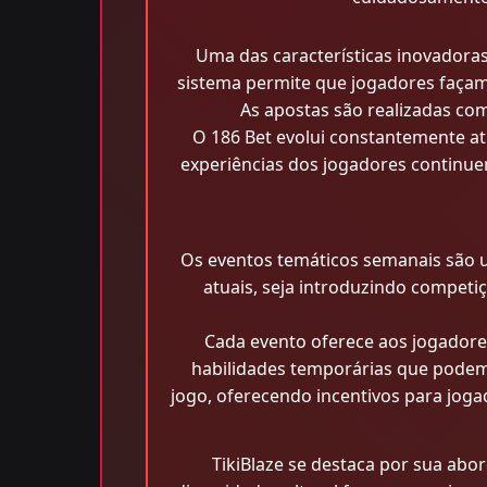
Uma das características inovadoras
sistema permite que jogadores façam
As apostas são realizadas co
O 186 Bet evolui constantemente a
experiências dos jogadores continue
Os eventos temáticos semanais são um
atuais, seja introduzindo competi
Cada evento oferece aos jogadores
habilidades temporárias que podem 
jogo, oferecendo incentivos para joga
TikiBlaze se destaca por sua abo