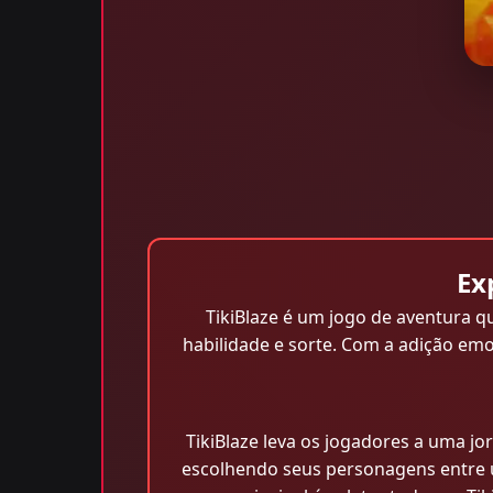
Ex
TikiBlaze é um jogo de aventura 
habilidade e sorte. Com a adição em
TikiBlaze leva os jogadores a uma jo
escolhendo seus personagens entre um