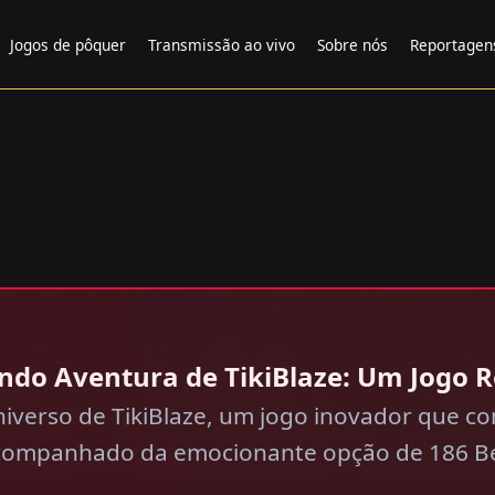
Jogos de pôquer
Transmissão ao vivo
Sobre nós
Reportagen
ndo Aventura de TikiBlaze: Um Jogo 
iverso de TikiBlaze, um jogo inovador que co
companhado da emocionante opção de 186 Be