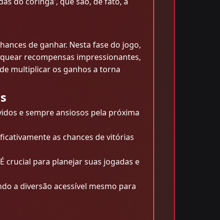
as do coringa', que são, de fato, a
hances de ganhar. Nesta fase do jogo,
loquear recompensas impressionantes,
 de multiplicar os ganhos a torna
s
idos e sempre ansiosos pela próxima
ficativamente as chances de vitórias
 crucial para planejar suas jogadas e
endo a diversão acessível mesmo para