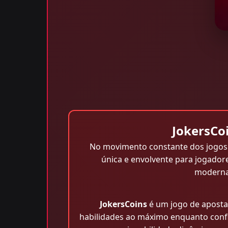
JokersCo
No movimento constante dos jogos 
única e envolvente para jogador
modernas
JokersCoins
é um jogo de apostas
habilidades ao máximo enquanto confia