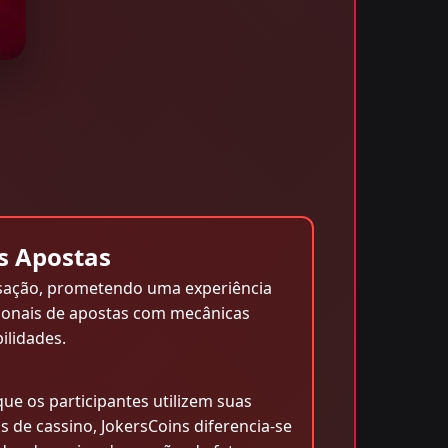
s Apostas
ação, prometendo uma experiência
cionais de apostas com mecânicas
ilidades.
ue os participantes utilizem suas
 de cassino, JokersCoins diferencia-se