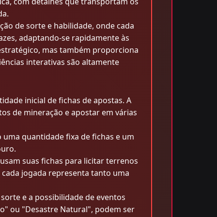
ica, com detalhes que transportam os
da.
ção de sorte e habilidade, onde cada
gazes, adaptando-se rapidamente às
 estratégico, mas também proporciona
ências interativas são altamente
de inicial de fichas de apostas. A
tos de mineração e apostar em várias
do uma quantidade fixa de fichas e um
ouro.
sam suas fichas para licitar terrenos
e cada jogada representa tanto uma
orte e a possibilidade de eventos
o" ou "Desastre Natural", podem ser