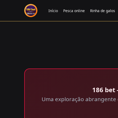
Início
Pesca online
Rinha de galos
186 bet
Uma exploração abrangente d