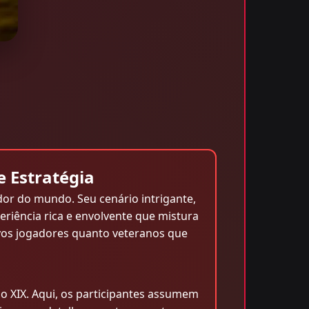
 Estratégia
or do mundo. Seu cenário intrigante,
iência rica e envolvente que mistura
ovos jogadores quanto veteranos que
o XIX. Aqui, os participantes assumem