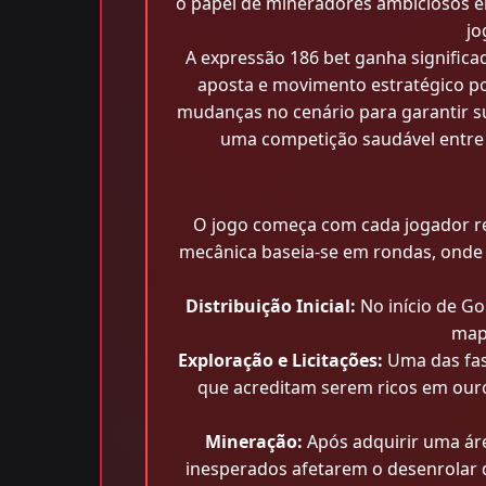
o papel de mineradores ambiciosos e
jo
A expressão 186 bet ganha significa
aposta e movimento estratégico po
mudanças no cenário para garantir s
uma competição saudável entre a
O jogo começa com cada jogador re
mecânica baseia-se em rondas, onde 
Distribuição Inicial:
No início de Go
mapa
Exploração e Licitações:
Uma das fase
que acreditam serem ricos em ouro
Mineração:
Após adquirir uma áre
inesperados afetarem o desenrolar 