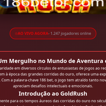
AO VIVO AGORA
- 1.247 jogadores online
Um Mergulho no Mundo de Aventura e
idade em diversos círculos de entusiastas de jogos ao red
 à época das grandes corridas do ouro, oferece uma exper
. Com a palavra-chave 186 bet, o jogo tem atraído tanto n
apreciam desafios intelectuais e emocionais.
Introdução ao GoldRush
ente para os tempos áureos das corridas do ouro no sécul