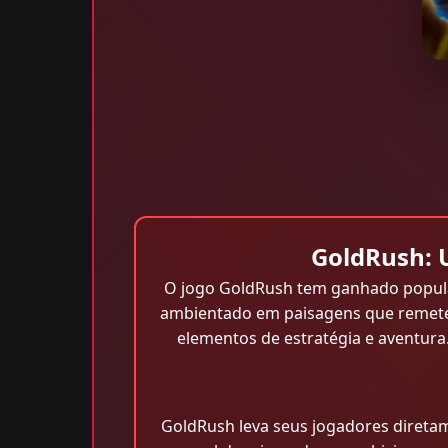
GoldRush: 
O jogo GoldRush tem ganhado popular
ambientado em paisagens que remetem
elementos de estratégia e aventura
GoldRush leva seus jogadores diretam