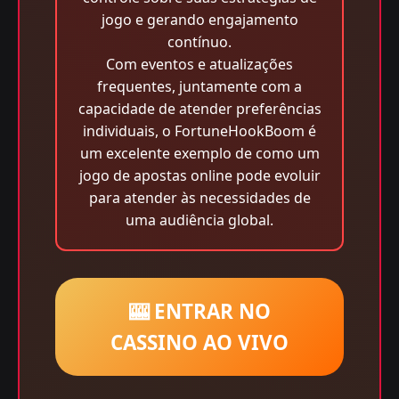
jogo e gerando engajamento
contínuo.
Com eventos e atualizações
frequentes, juntamente com a
capacidade de atender preferências
individuais, o FortuneHookBoom é
um excelente exemplo de como um
jogo de apostas online pode evoluir
para atender às necessidades de
uma audiência global.
🎰 ENTRAR NO
CASSINO AO VIVO