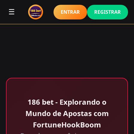
☰
ENTRAR
REGISTRAR
186 bet - Explorando o
Mundo de Apostas com
FortuneHookBoom