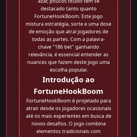
azar, poucos títulos têm se
destacado tanto quanto
FortuneHookBoom. Este jogo
mistura estratégia, sorte e uma dose
de emoção que atrai jogadores de
todas as partes. Com a palavra-
chave "186 bet" ganhando
relevância, é essencial entender as
nuances que fazem deste jogo uma
escolha popular.
Introdução ao
FortuneHookBoom
FortuneHookBoom é projetado para
atrair desde os jogadores ocasionais
até os mais experientes em busca de
novos desafios. O jogo combina
elementos tradicionais com