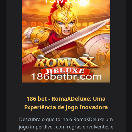
186 bet - RomaXDeluxe: Uma
Experiência de Jogo Inovadora
Descubra o que torna o RomaXDeluxe um
jogo imperdível, com regras envolventes e