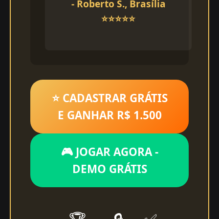
- Roberto S., Brasília
⭐⭐⭐⭐⭐
⭐ CADASTRAR GRÁTIS
E GANHAR R$ 1.500
🎮 JOGAR AGORA -
DEMO GRÁTIS