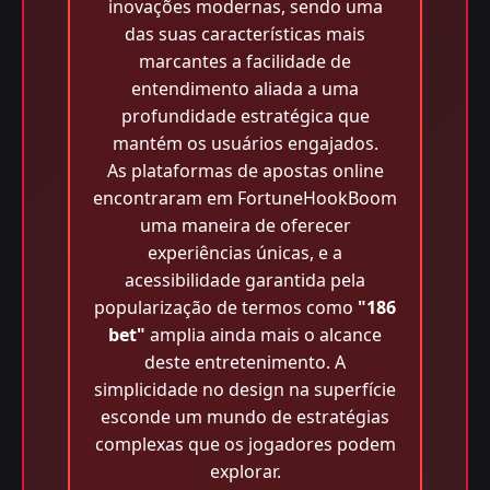
inovações modernas, sendo uma
das suas características mais
marcantes a facilidade de
entendimento aliada a uma
profundidade estratégica que
mantém os usuários engajados.
As plataformas de apostas online
encontraram em FortuneHookBoom
uma maneira de oferecer
experiências únicas, e a
acessibilidade garantida pela
popularização de termos como
"186
bet"
amplia ainda mais o alcance
deste entretenimento. A
simplicidade no design na superfície
esconde um mundo de estratégias
complexas que os jogadores podem
explorar.