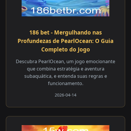
186 bet - Mergulhando nas
Profundezas de PearlOcean: O Guia
Completo do Jogo
Descubra PearlOcean, um jogo emocionante
que combina estratégia e aventura
subaquática, e entenda suas regras e
funcionamento.
2026-04-14