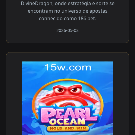
DivineDragon, onde estratégia e sorte se
encontram no universo de apostas
conhecido como 186 bet.
2026-05-03