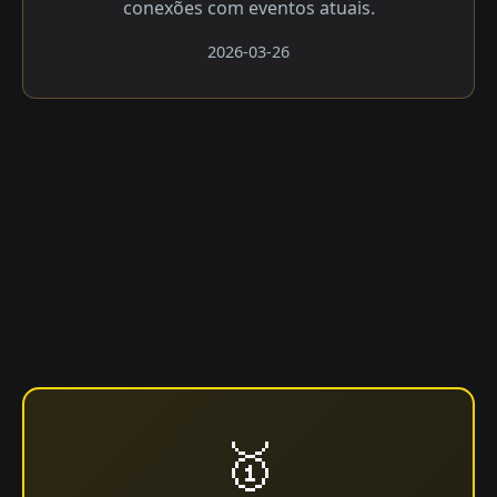
conexões com eventos atuais.
2026-03-26
🥇