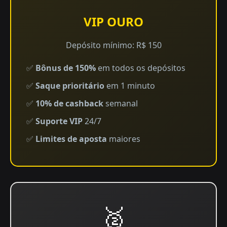
VIP OURO
Depósito mínimo: R$ 150
✅
Bônus de 150%
em todos os depósitos
✅
Saque prioritário
em 1 minuto
✅
10% de cashback
semanal
✅
Suporte VIP
24/7
✅
Limites de aposta
maiores
🥈