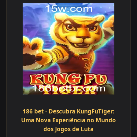
186 bet - Descubra KungFuTiger:
Uma Nova Experiência no Mundo
dos Jogos de Luta