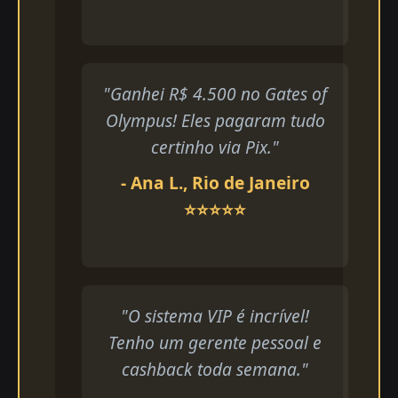
"Ganhei R$ 4.500 no Gates of
Olympus! Eles pagaram tudo
certinho via Pix."
- Ana L., Rio de Janeiro
⭐⭐⭐⭐⭐
"O sistema VIP é incrível!
Tenho um gerente pessoal e
cashback toda semana."