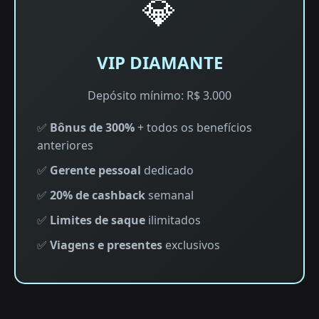
💎
VIP DIAMANTE
Depósito mínimo: R$ 3.000
✅
Bônus de 300%
+ todos os benefícios
anteriores
✅
Gerente pessoal
dedicado
✅
20% de cashback
semanal
✅
Limites de saque
ilimitados
✅
Viagens e presentes
exclusivos