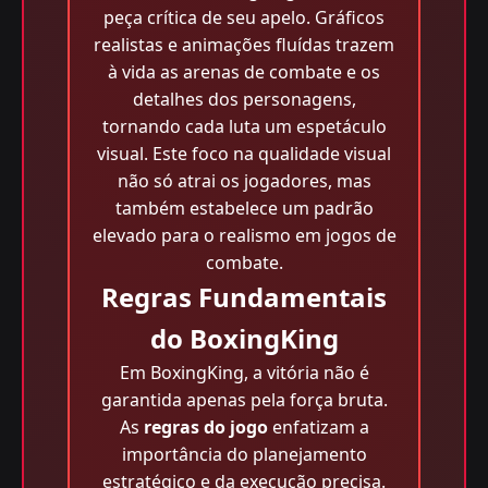
peça crítica de seu apelo. Gráficos
realistas e animações fluídas trazem
à vida as arenas de combate e os
detalhes dos personagens,
tornando cada luta um espetáculo
visual. Este foco na qualidade visual
não só atrai os jogadores, mas
também estabelece um padrão
elevado para o realismo em jogos de
combate.
Regras Fundamentais
do BoxingKing
Em BoxingKing, a vitória não é
garantida apenas pela força bruta.
As
regras do jogo
enfatizam a
importância do planejamento
estratégico e da execução precisa.