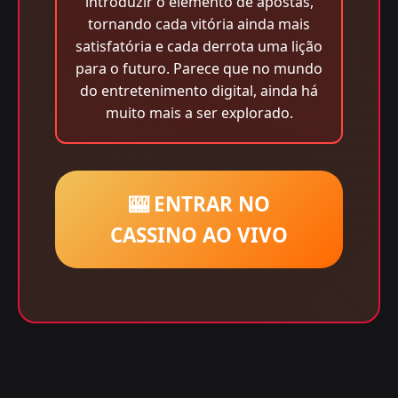
introduzir o elemento de apostas,
tornando cada vitória ainda mais
satisfatória e cada derrota uma lição
para o futuro. Parece que no mundo
do entretenimento digital, ainda há
muito mais a ser explorado.
🎰 ENTRAR NO
CASSINO AO VIVO