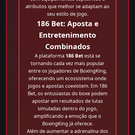
atributos que melhor se adaptam ao
seu estilo de jogo.
186 Bet: Aposta e
Entretenimento
Combinados
A plataforma
186 Bet
está se
tornando cada vez mais popular
entre os jogadores de BoxingKing,
oferecendo um ecossistema onde
jogos e apostas coexistem. Em 186
Bet, os entusiastas do boxe podem
apostar em resultados de lutas
simuladas dentro do jogo,
amplificando a emoção que o
BoxingKing já oferece.
Além de aumentar a adrenalina dos