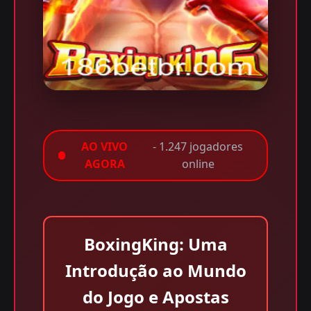
AO VIVO
- 1.247 jogadores
AGORA
online
BoxingKing: Uma
Introdução ao Mundo
do Jogo e Apostas