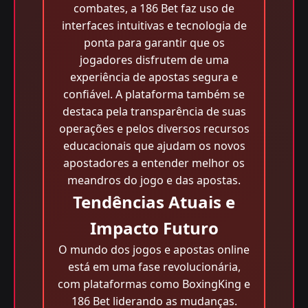
combates, a 186 Bet faz uso de
interfaces intuitivas e tecnologia de
ponta para garantir que os
jogadores disfrutem de uma
experiência de apostas segura e
confiável. A plataforma também se
destaca pela transparência de suas
operações e pelos diversos recursos
educacionais que ajudam os novos
apostadores a entender melhor os
meandros do jogo e das apostas.
Tendências Atuais e
Impacto Futuro
O mundo dos jogos e apostas online
está em uma fase revolucionária,
com plataformas como BoxingKing e
186 Bet liderando as mudanças.