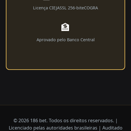
Licença CIEJA
SSL 256-bit
eCOGRA
🏦
Aprovado pelo Banco Central
© 2026 186 bet. Todos os direitos reservados. |
Licenciado pelas autoridades brasileiras | Auditado