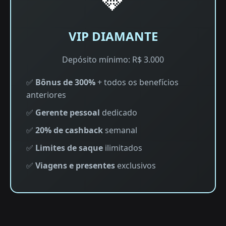
VIP DIAMANTE
Depósito mínimo: R$ 3.000
✅
Bônus de 300%
+ todos os benefícios
anteriores
✅
Gerente pessoal
dedicado
✅
20% de cashback
semanal
✅
Limites de saque
ilimitados
✅
Viagens e presentes
exclusivos