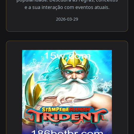
e a sua interação com eventos atuais.
2026-03-29