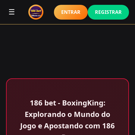
☰
ENTRAR
REGISTRAR
186 bet - BoxingKing:
Explorando o Mundo do
Jogo e Apostando com 186