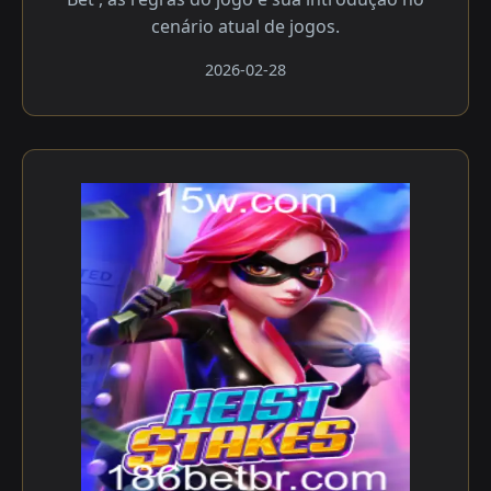
cenário atual de jogos.
2026-02-28